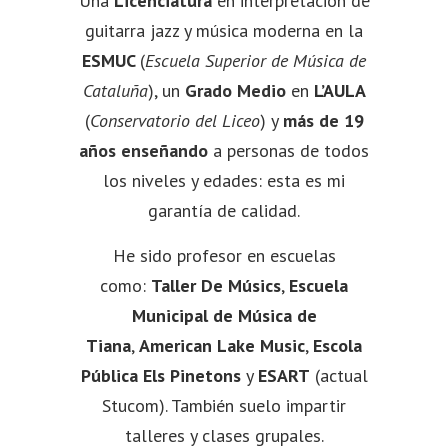
Una
Licenciatura
en interpretación de
guitarra jazz y música moderna en la
ESMUC
(
Escuela Superior de Música de
Cataluña
), un
Grado Medio
en
L’AULA
(
Conservatorio del Liceo
) y
más de 19
años enseñando
a personas de todos
los niveles y edades: esta es mi
garantía de calidad.
He sido profesor en escuelas
como:
Taller De Músics
,
Escuela
Municipal de Música de
Tiana
,
American Lake Music
,
Escola
Pública Els Pinetons
y
ESART
(actual
Stucom). También suelo impartir
talleres y clases grupales.