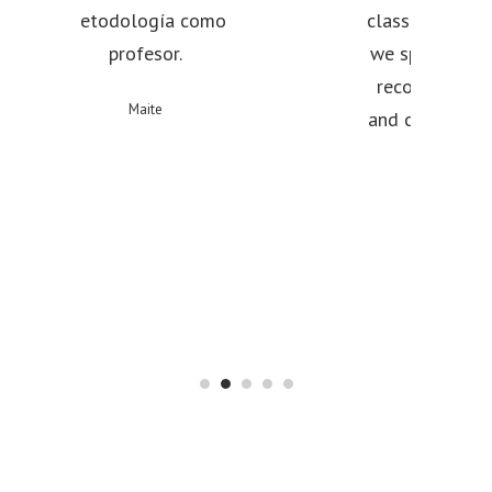
metodología como
classes are reall
profesor.
we speak English.
recommend his 
Maite
and classes. He i
teacher!
Waad