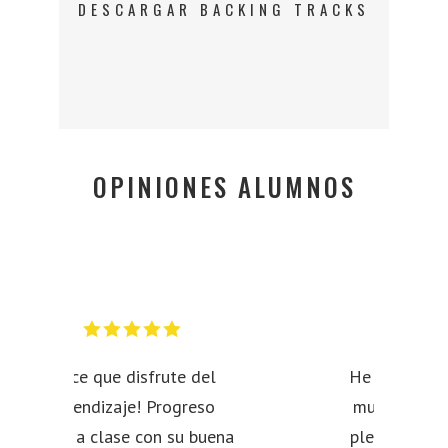
DESCARGAR BACKING TRACKS
OPINIONES ALUMNOS
Hace que disfrute del
He knows a lot
aprendizaje! Progreso
music and has 
clase a clase con su buena
pleasant caráct